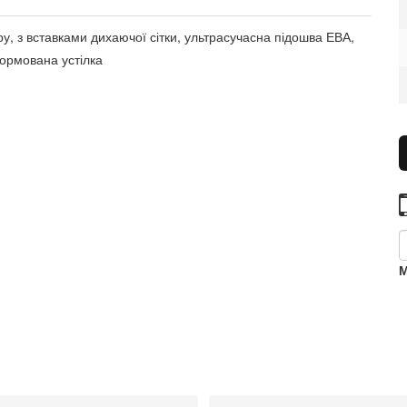
ру, з вставками дихаючої сітки, ультрасучасна підошва ЕВА,
формована устілка
М