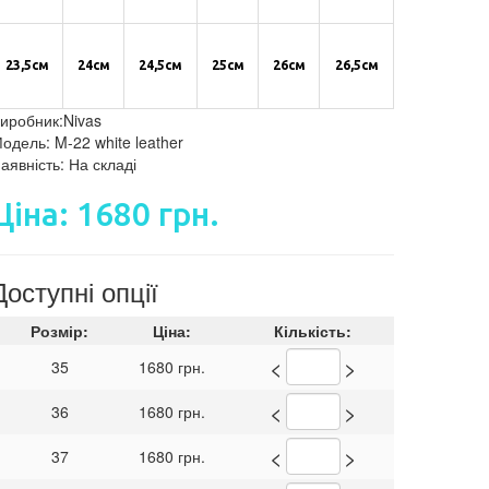
23,5см
24см
24,5см
25см
26см
26,5см
иробник:Nivas
одель: M-22 white leather
аявність: На складі
Ціна: 1680 грн.
Доступні опції
Розмір:
Ціна:
Кількість:
<
>
35
1680 грн.
<
>
36
1680 грн.
<
>
37
1680 грн.