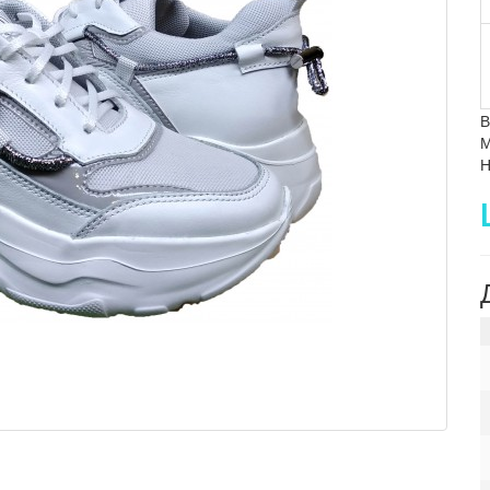
В
М
Н