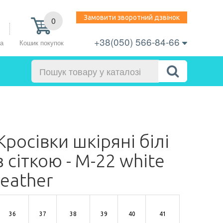
Замовити зворотний дзвінок
0
+38(050) 566-84-66
Кошик покупок
ра
Кросівки шкіряні білі
з сіткою - M-22 white
leather
36
37
38
39
40
41