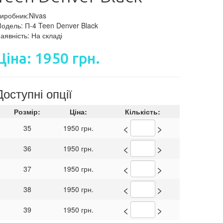
иробник:Nivas
одель: П-4 Teen Denver Black
аявність: На складі
Ціна: 1950 грн.
Доступні опції
Розмір:
Ціна:
Кількість:
<
>
35
1950 грн.
<
>
36
1950 грн.
<
>
37
1950 грн.
<
>
38
1950 грн.
<
>
39
1950 грн.