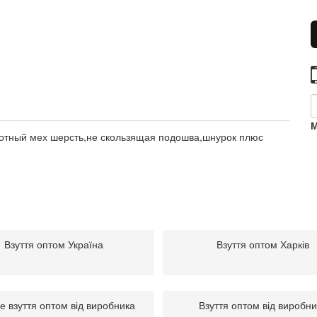
М
отный мех шерсть,не скользящая подошва,шнурок плюс
Взуття оптом Україна
Взуття оптом Харків
е взуття оптом від виробника
Взуття оптом від виробн