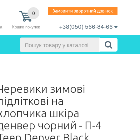
Замовити зворотний дзвінок
0
+38(050) 566-84-66
Кошик покупок
ра
Черевики зимові
підліткові на
хлопчика шкіра
денвер чорний - П-4
Teen Denver Black