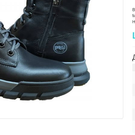
В
М
Н