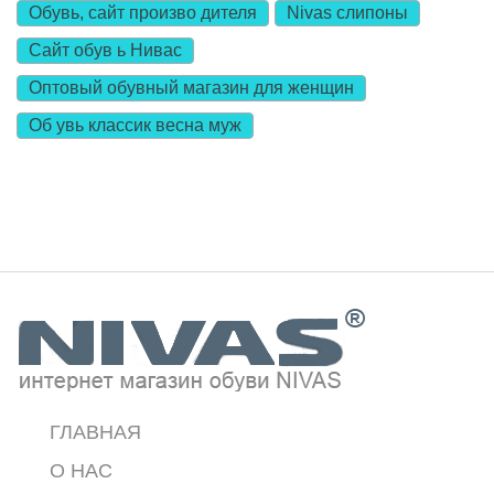
Обувь, сайт
произво дителя
Nivas слипоны
Сайт
обув ь
Нивас
Оптовый обувный магазин для женщин
Об увь
классик весна муж
ГЛАВНАЯ
О НАС